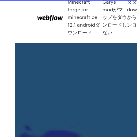
Minecraft
Garys
ダダ
forge for
modがマ
dow
minecraft pe
ップをダウ
から
12.1 androidダ
ンロードし
ンロ
ウンロード
ない