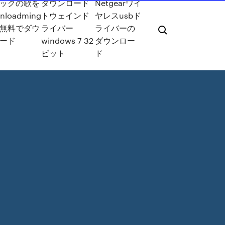
ックの歌を
ダウンロード
Netgearワイ
nloadming
トウェインド
ヤレスusbド
無料でダウ
ライバー
ライバーの
ード
windows 7 32
ダウンロー
ビット
ド