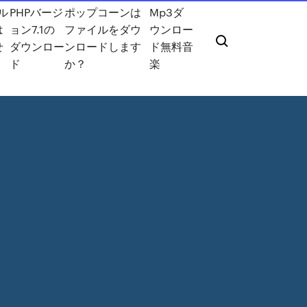
イル
PHPバージ
ポップコーンは
Mp3ダ
は
ョン7.1の
ファイルをダウ
ウンロー
せ
ダウンロー
ンロードします
ド無料音
ド
か？
楽