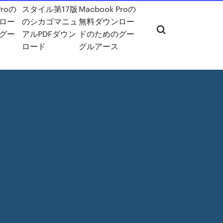
Proの
スタイル第17版
Macbook Proの
ロー
のシカゴマニュ
無料ダウンロー
グー
アルPDFダウン
ドのためのグー
ロード
グルアース